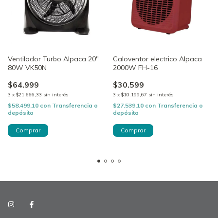
Ventilador Turbo Alpaca 20"
Caloventor electrico Alpaca
80W VK50N
2000W FH-16
$64.999
$30.599
3
x
$21.666,33
sin interés
3
x
$10.199,67
sin interés
$58.499,10
con
Transferencia o
$27.539,10
con
Transferencia o
depósito
depósito