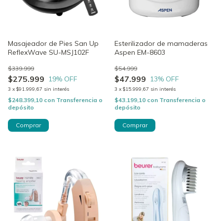
Masajeador de Pies San Up
Esterilizador de mamaderas
ReflexWave SU-MSJ102F
Aspen EM-8603
$339.999
$54.999
$275.999
$47.999
19
% OFF
13
% OFF
3
x
$91.999,67
sin interés
3
x
$15.999,67
sin interés
$248.399,10
con
Transferencia o
$43.199,10
con
Transferencia o
depósito
depósito