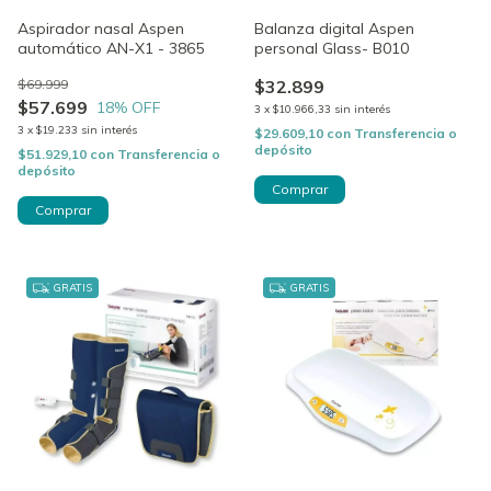
Aspirador nasal Aspen
Balanza digital Aspen
automático AN-X1 - 3865
personal Glass- B010
$69.999
$32.899
$57.699
18
% OFF
3
x
$10.966,33
sin interés
3
x
$19.233
sin interés
$29.609,10
con
Transferencia o
depósito
$51.929,10
con
Transferencia o
depósito
GRATIS
GRATIS