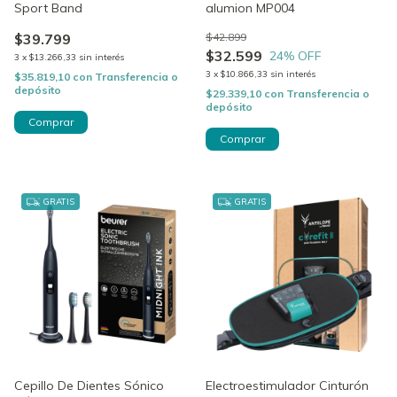
Sport Band
alumion MP004
$39.799
$42.899
$32.599
24
% OFF
3
x
$13.266,33
sin interés
3
x
$10.866,33
sin interés
$35.819,10
con
Transferencia o
depósito
$29.339,10
con
Transferencia o
depósito
GRATIS
GRATIS
Cepillo De Dientes Sónico
Electroestimulador Cinturón