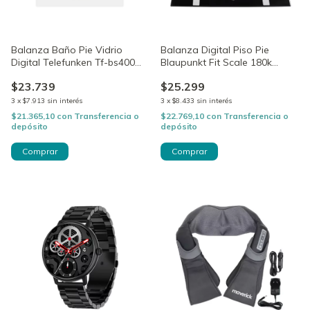
Balanza Baño Pie Vidrio
Balanza Digital Piso Pie
Digital Telefunken Tf-bs400
Blaupunkt Fit Scale 180k
150 Kg
Vidrio
$23.739
$25.299
3
x
$7.913
sin interés
3
x
$8.433
sin interés
$21.365,10
con
Transferencia o
$22.769,10
con
Transferencia o
depósito
depósito