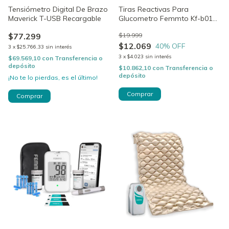
Tensiómetro Digital De Brazo
Tiras Reactivas Para
Maverick T-USB Recargable
Glucometro Femmto Kf-b01
Medidor Glucosa X 50
$77.299
$19.999
$12.069
40
% OFF
3
x
$25.766,33
sin interés
3
x
$4.023
sin interés
$69.569,10
con
Transferencia o
depósito
$10.862,10
con
Transferencia o
depósito
¡No te lo pierdas, es el último!