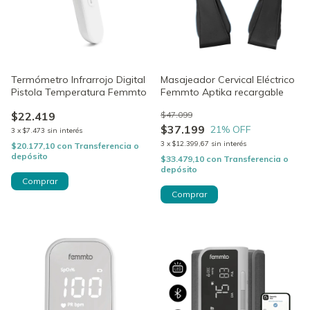
Termómetro Infrarrojo Digital
Masajeador Cervical Eléctrico
Pistola Temperatura Femmto
Femmto Aptika recargable
$22.419
$47.099
$37.199
21
% OFF
3
x
$7.473
sin interés
3
x
$12.399,67
sin interés
$20.177,10
con
Transferencia o
depósito
$33.479,10
con
Transferencia o
depósito