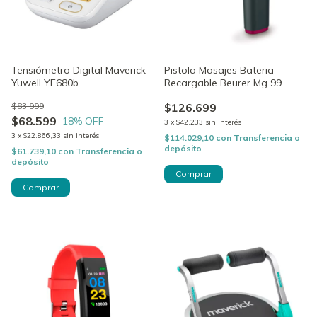
Tensiómetro Digital Maverick
Pistola Masajes Bateria
Yuwell YE680b
Recargable Beurer Mg 99
$83.999
$126.699
$68.599
18
% OFF
3
x
$42.233
sin interés
3
x
$22.866,33
sin interés
$114.029,10
con
Transferencia o
depósito
$61.739,10
con
Transferencia o
depósito
Comprar