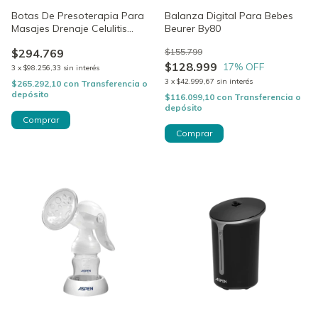
Botas De Presoterapia Para
Balanza Digital Para Bebes
Masajes Drenaje Celulitis
Beurer By80
Beurer FM 150
$294.769
$155.799
$128.999
17
% OFF
3
x
$98.256,33
sin interés
3
x
$42.999,67
sin interés
$265.292,10
con
Transferencia o
depósito
$116.099,10
con
Transferencia o
depósito