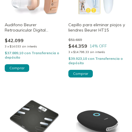
Audifono Beurer
Cepillo para eliminar piojos y
Retroauricular Digital
liendres Beurer HT15
Inalambrico HA20
$42.099
$51.669
$44.359
14
% OFF
3
x
$14.033
sin interés
3
x
$14.786,33
sin interés
$37.889,10
con
Transferencia o
depósito
$39.923,10
con
Transferencia o
depósito