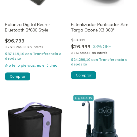
Balanza Digital Beurer
Esterilizador Purificador Aire
Bluetooth Bf600 Style
Targa Ozone X3 360º
$96.799
$39.999
$26.999
33
% OFF
3
x
$32.266,33
sin interés
3
x
$8.999,67
sin interés
$87.119,10
con
Transferencia o
depósito
$24.299,10
con
Transferencia o
depósito
¡No te lo pierdas, es el último!
Comprar
GRATIS