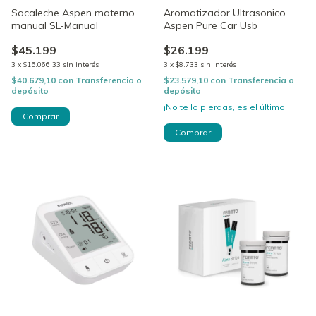
Sacaleche Aspen materno
Aromatizador Ultrasonico
manual SL-Manual
Aspen Pure Car Usb
$45.199
$26.199
3
x
$15.066,33
sin interés
3
x
$8.733
sin interés
$40.679,10
con
Transferencia o
$23.579,10
con
Transferencia o
depósito
depósito
¡No te lo pierdas, es el último!