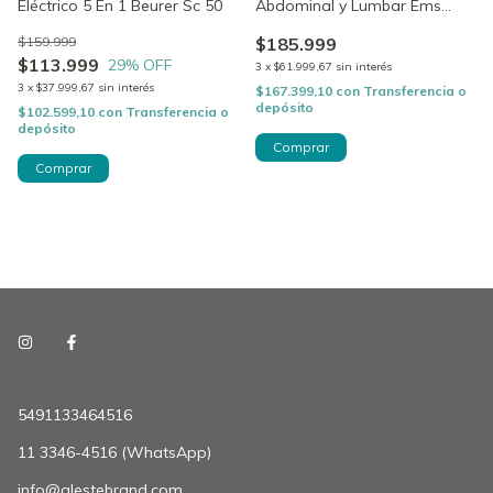
Eléctrico 5 En 1 Beurer Sc 50
Abdominal y Lumbar Ems
Beurer Corefit 2
$159.999
$185.999
$113.999
29
% OFF
3
x
$61.999,67
sin interés
3
x
$37.999,67
sin interés
$167.399,10
con
Transferencia o
depósito
$102.599,10
con
Transferencia o
depósito
5491133464516
11 3346-4516 (WhatsApp)
info@alestebrand.com