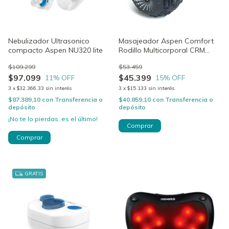
Nebulizador Ultrasonico
Masajeador Aspen Comfort
compacto Aspen NU320 lite
Rodillo Multicorporal CRM
3300
$109.299
$53.459
$97.099
$45.399
11
% OFF
15
% OFF
3
x
$32.366,33
sin interés
3
x
$15.133
sin interés
$87.389,10
con
Transferencia o
$40.859,10
con
Transferencia o
depósito
depósito
¡No te lo pierdas, es el último!
GRATIS