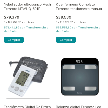
Nebulizador ultrasonico Mesh
Kit enfermeria Completo
Femmto KFWHQ-601B
Femmto tensiometro manual
aneroide estetoscopio Tijeras
$79.379
$39.539
Lazo esfingomanometro de
Palma
3
x
$26.459,67
sin interés
3
x
$13.179,67
sin interés
$71.441,10
con
Transferencia o
$35.585,10
con
Transferencia o
depósito
depósito
Tensiómetro Digital De Brazo
Balanza digital Femmto Led