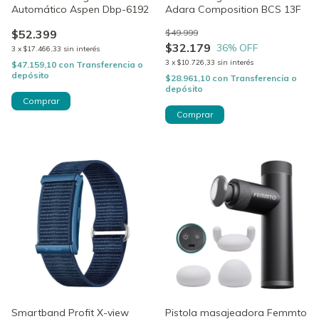
Automático Aspen Dbp-6192
Adara Composition BCS 13F
$52.399
$49.999
$32.179
36
% OFF
3
x
$17.466,33
sin interés
3
x
$10.726,33
sin interés
$47.159,10
con
Transferencia o
depósito
$28.961,10
con
Transferencia o
depósito
Smartband Profit X-view
Pistola masajeadora Femmto