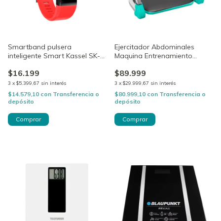
Smartband pulsera
Ejercitador Abdominales
inteligente Smart Kassel SK-
Maquina Entrenamiento
FB2401
Maverick Hawk
$16.199
$89.999
3
x
$5.399,67
sin interés
3
x
$29.999,67
sin interés
$14.579,10
con
Transferencia o
$80.999,10
con
Transferencia o
depósito
depósito
Comprar