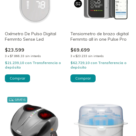
Oxímetro De Pulso Digital
Tensiometro de brazo digital
Femmto Sense Led
Femmto all in one Pulse Pro
$23.599
$69.699
3
x
$7.866,33
sin interés
3
x
$23.233
sin interés
$21.239,10
con
Transferencia o
$62.729,10
con
Transferencia o
depósito
depósito
GRATIS