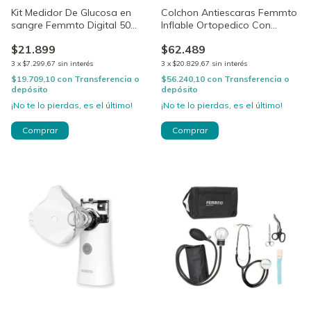
Kit Medidor De Glucosa en
Colchon Antiescaras Femmto
sangre Femmto Digital 50
Inflable Ortopedico Con
Tiras Reactivas Estuche KF-
Bomba HF6001
$21.899
$62.489
A01
3
x
$7.299,67
sin interés
3
x
$20.829,67
sin interés
$19.709,10
con
Transferencia o
$56.240,10
con
Transferencia o
depósito
depósito
¡No te lo pierdas, es el último!
¡No te lo pierdas, es el último!