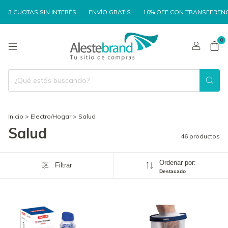
TAS SIN INTERÉS
ENVÍO GRATIS
10% OFF CON TRANSFERENCIA
3
0
Inicio
>
Electro/Hogar
>
Salud
Salud
46 productos
Ordenar por:
Filtrar
Destacado