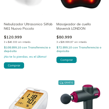
Nebulizador Ultrasonico Silfab
Masajeador de cuello
N61 Nuovo Piccolo
Maverick LONDON
$120.999
$80.999
3
x
$40.333
sin interés
3
x
$26.999,67
sin interés
$108.899,10
con
Transferencia o
$72.899,10
con
Transferencia o
depósito
depósito
¡No te lo pierdas, es el último!
GRATIS