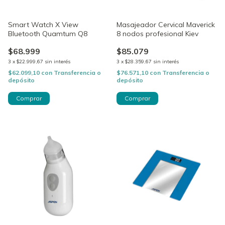
Smart Watch X View
Masajeador Cervical Maverick
Bluetooth Quamtum Q8
8 nodos profesional Kiev
$68.999
$85.079
3
x
$22.999,67
sin interés
3
x
$28.359,67
sin interés
$62.099,10
con
Transferencia o
$76.571,10
con
Transferencia o
depósito
depósito