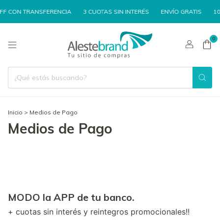
F CON TRANSFERENCIA
3 CUOTAS SIN INTERÉS
ENVÍO GRATIS
10%
0
Inicio
>
Medios de Pago
Medios de Pago
MODO la APP de tu banco.
+ cuotas sin interés y reintegros promocionales!!