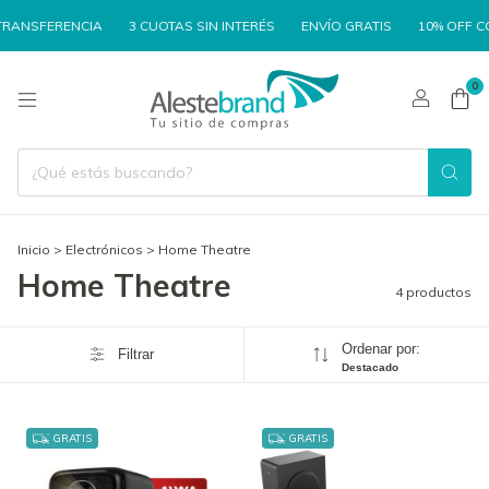
RANSFERENCIA
3 CUOTAS SIN INTERÉS
ENVÍO GRATIS
10% OFF CO
0
Inicio
>
Electrónicos
>
Home Theatre
Home Theatre
4 productos
Ordenar por:
Filtrar
Destacado
GRATIS
GRATIS