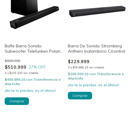
Bafle Barra Sonido
Barra De Sonido Stromberg
Subwoofer Telefunken Polaris
Anthem Inalambrico C/control
900 Bluetooth
$699.999
$229.999
$510.999
27
% OFF
3
x
$76.666,33
sin interés
3
x
$170.333
sin interés
$206.999,10
con
Transferencia o
depósito
$459.899,10
con
Transferencia o
depósito
¡No te lo pierdas, es el último!
¡No te lo pierdas, es el último!