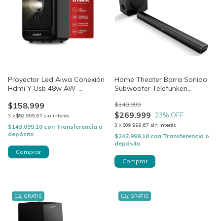
Proyector Led Aiwa Conexión
Home Theater Barra Sonido
Hdmi Y Usb 48w AW-
Subwoofer Telefunken
PRY100N
Polaris700 Bt
$158.999
$349.999
$269.999
23
% OFF
3
x
$52.999,67
sin interés
3
x
$89.999,67
sin interés
$143.099,10
con
Transferencia o
depósito
$242.999,10
con
Transferencia o
depósito
GRATIS
GRATIS