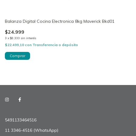
Balanza Digital Cocina Electronica 8kg Maverick Bkd01
Mo
4
$24.999
$
3
x
$8.333
sin interés
3
$22.499,10
con
Transferencia o depósito
$8
5491133464516
11 3346-4516 (WhatsApp)