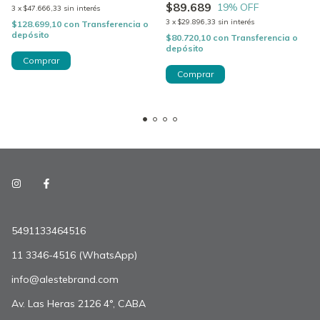
$89.689
19
% OFF
3
x
$47.666,33
sin interés
3
x
$29.896,33
sin interés
$128.699,10
con
Transferencia o
depósito
$80.720,10
con
Transferencia o
depósito
5491133464516
11 3346-4516 (WhatsApp)
info@alestebrand.com
Av. Las Heras 2126 4°, CABA