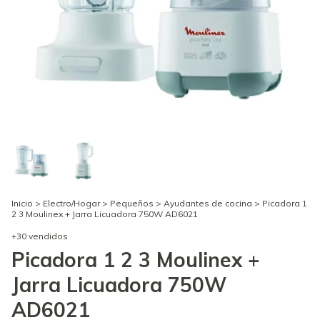
Inicio
>
Electro/Hogar
>
Pequeños
>
Ayudantes de cocina
>
Picadora 1
2 3 Moulinex + Jarra Licuadora 750W AD6021
+30 vendidos
Picadora 1 2 3 Moulinex +
Jarra Licuadora 750W
AD6021