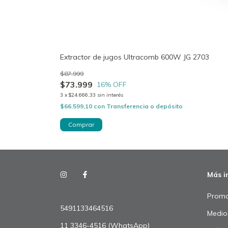
Extractor de jugos Ultracomb 600W JG 2703
$87.999
$73.999
16
% OFF
3
x
$24.666,33
sin interés
$66.599,10
con
Transferencia o depósito
Más i
Promo
5491133464516
Medio
11 3346-4516 (WhatsApp)