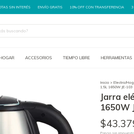
TERÉS
ENVÍO GRATIS
10% OFF CON TRANSFERENCIA
3 CUOTAS SI
/HOGAR
ACCESORIOS
TIEMPO LIBRE
HERRAMIENTAS
Inicio
>
Electro/Hog
1,5L 1650W JE-103
Jarra el
1650W 
$43.37
Precio sin impues