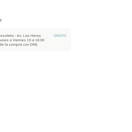
l
Recoleta - Av. Las Heras
GRATIS
unes a Viernes 10 a 16:00
ar de la compra con DNI)