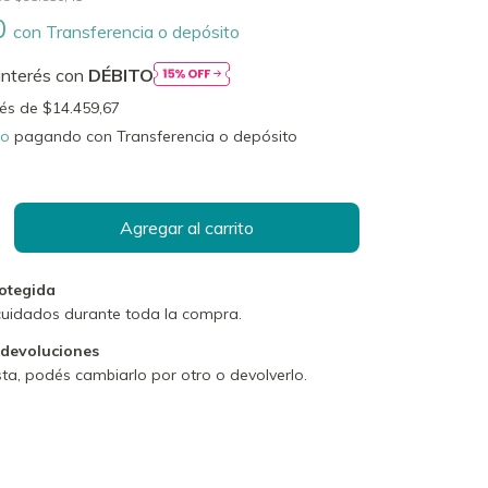
0
con
Transferencia o depósito
interés con
DÉBITO
rés de
$14.459,67
to
pagando con Transferencia o depósito
otegida
cuidados durante toda la compra.
 devoluciones
sta, podés cambiarlo por otro o devolverlo.
P:
Cambiar CP
Calcular