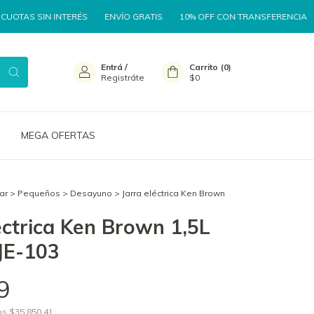
N INTERÉS
ENVÍO GRATIS
10% OFF CON TRANSFERENCIA
3 CUOTAS
Entrá
/
Carrito
(
0
)
Registráte
$0
MEGA OFERTAS
ar
>
Pequeños
>
Desayuno
>
Jarra eléctrica Ken Brown
éctrica Ken Brown 1,5L
JE-103
9
tos
$35.850,41