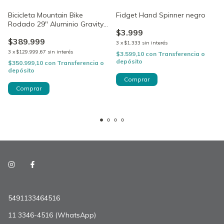
Bicicleta Mountain Bike
Fidget Hand Spinner negro
Rodado 29" Aluminio Gravity
$3.999
Smash XS
$389.999
3
x
$1.333
sin interés
3
x
$129.999,67
sin interés
$3.599,10
con
Transferencia o
depósito
$350.999,10
con
Transferencia o
depósito
5491133464516
11 3346-4516 (WhatsApp)