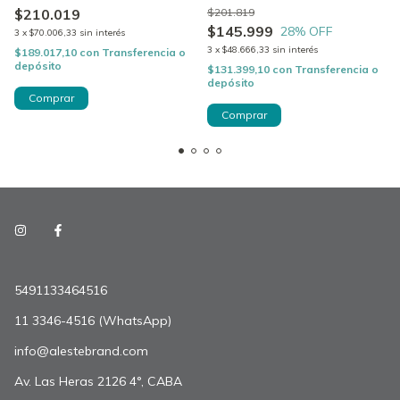
$210.019
$201.819
Champagne
$145.999
28
% OFF
3
x
$70.006,33
sin interés
3
x
$48.666,33
sin interés
$189.017,10
con
Transferencia o
depósito
$131.399,10
con
Transferencia o
depósito
5491133464516
11 3346-4516 (WhatsApp)
info@alestebrand.com
Av. Las Heras 2126 4°, CABA