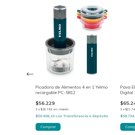
tal Pediátrica
Picadora de Alimentos 4 en 1 Yelmo
Pava El
recargable PC-5812
Digital
$56.229
$65.2
3
x
$18.743
sin interés
3
x
$21.74
cia o depósito
$50.606,10
con
Transferencia o depósito
$58.724