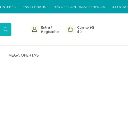
NTERÉS
ENVÍO GRATIS
10% OFF CON TRANSFERENCIA
3 CUOTAS SI
Entrá
/
Carrito
(
0
)
Registráte
$0
MEGA OFERTAS