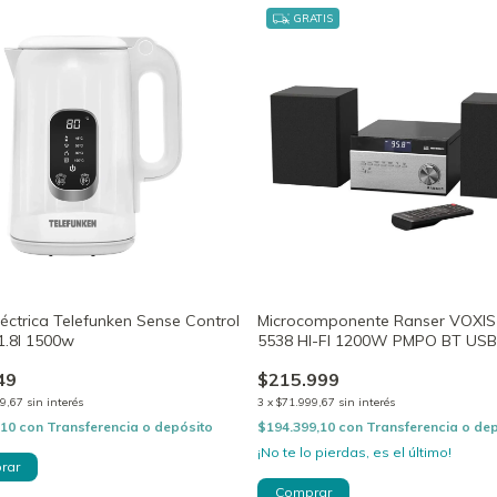
GRATIS
éctrica Telefunken Sense Control
Microcomponente Ranser VOXIS
 1.8l 1500w
5538 HI-FI 1200W PMPO BT US
49
$215.999
9,67
sin interés
3
x
$71.999,67
sin interés
,10
con
Transferencia o depósito
$194.399,10
con
Transferencia o de
¡No te lo pierdas, es el último!