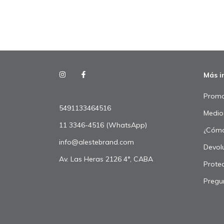
Más i
Promo
5491133464516
Medio
11 3346-4516 (WhatsApp)
¿Cómo
info@alestebrand.com
Devol
Av. Las Heras 2126 4°, CABA
Prote
Pregu