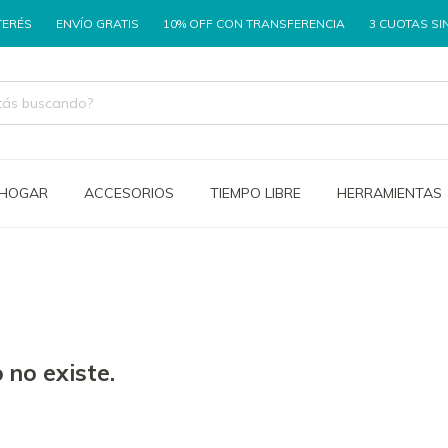
ÉS
ENVÍO GRATIS
10% OFF CON TRANSFERENCIA
3 CUOTAS SIN I
/HOGAR
ACCESORIOS
TIEMPO LIBRE
HERRAMIENTAS
 no existe.