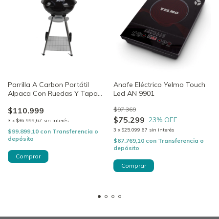
Parrilla A Carbon Portátil
Anafe Eléctrico Yelmo Touch
Alpaca Con Ruedas Y Tapa
Led AN 9901
Grill
$110.999
$97.369
$75.299
23
% OFF
3
x
$36.999,67
sin interés
3
x
$25.099,67
sin interés
$99.899,10
con
Transferencia o
depósito
$67.769,10
con
Transferencia o
depósito