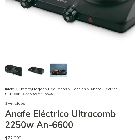
Inicio
>
Electro/Hogar
>
Pequeños
>
Coccion
>
Anafe Eléctrico
Ultracomb 2250w An-6600
9 vendidos
Anafe Eléctrico Ultracomb
2250w An-6600
$72.999