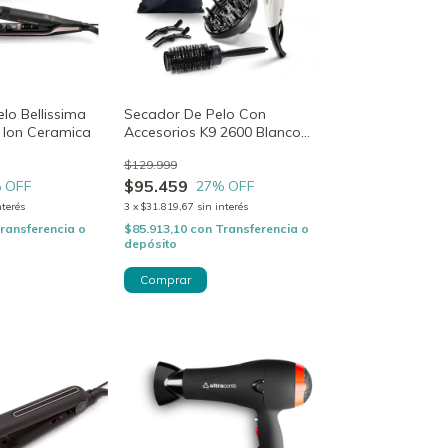
elo Bellissima
Secador De Pelo Con
ty Ion Ceramica
Accesorios K9 2600 Blanco
Bellissima
$129.999
$95.459
 OFF
27
% OFF
nterés
3
x
$31.819,67
sin interés
ransferencia o
$85.913,10
con
Transferencia o
depósito