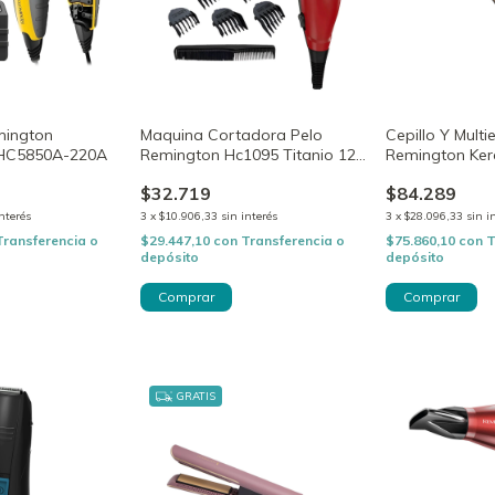
mington
Maquina Cortadora Pelo
Cepillo Y Multi
e HC5850A-220A
Remington Hc1095 Titanio 12
Remington Ker
Piezas
As8821
$32.719
$84.289
interés
3
x
$10.906,33
sin interés
3
x
$28.096,33
sin i
Transferencia o
$29.447,10
con
Transferencia o
$75.860,10
con
T
depósito
depósito
GRATIS