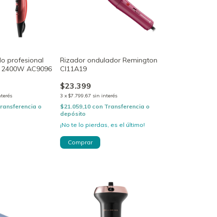
o profesional
Rizador ondulador Remington
lk 2400W AC9096
CI11A19
$23.399
nterés
3
x
$7.799,67
sin interés
ransferencia o
$21.059,10
con
Transferencia o
depósito
¡No te lo pierdas, es el último!