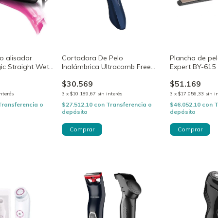
co alisador
Cortadora De Pelo
Plancha de pelo
ic Straight Wet
Inalámbrica Ultracomb Free
Expert BY-615
B10 100
Styler Bc-4701
$30.569
$51.169
interés
3
x
$10.189,67
sin interés
3
x
$17.056,33
sin i
Transferencia o
$27.512,10
con
Transferencia o
$46.052,10
con
T
depósito
depósito