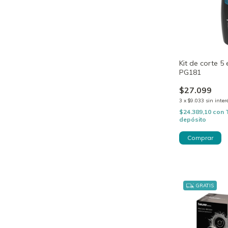
Kit de corte 5
PG181
$27.099
3
x
$9.033
sin inter
$24.389,10
con
depósito
GRATIS