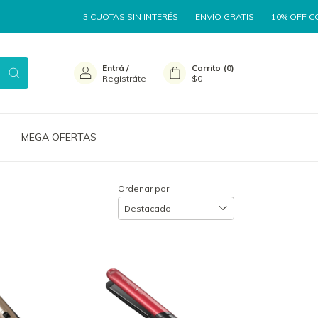
3 CUOTAS SIN INTERÉS
ENVÍO GRATIS
10% OFF CON TRANSFER
Entrá
/
Carrito
(
0
)
Registráte
$0
MEGA OFERTAS
Ordenar por