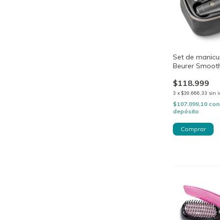
Set de manicu
Beurer Smoot
$118.999
3
x
$39.666,33
sin 
$107.099,10
con
depósito