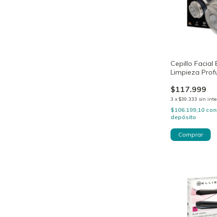
Cepillo Facial 
Limpieza Prof
Fc59
$117.999
3
x
$39.333
sin inte
$106.199,10
con
depósito