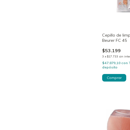
Cepillo de lim
Beurer FC 45
$53.199
3
x
$17.733
sin inte
$47.879,10
con
depósito