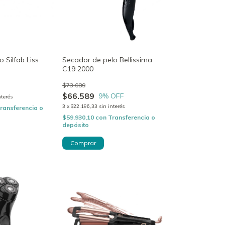
 Silfab Liss
Secador de pelo Bellissima
C19 2000
$73.089
$66.589
9
% OFF
nterés
3
x
$22.196,33
sin interés
ransferencia o
$59.930,10
con
Transferencia o
depósito