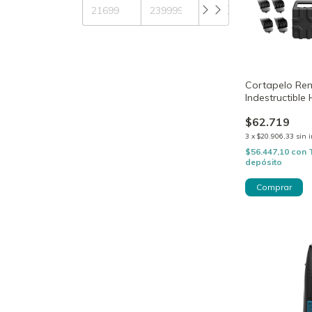
Cortapelo Re
Indestructibl
$62.719
3
x
$20.906,33
sin 
$56.447,10
con
depósito