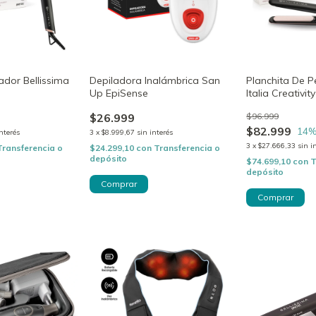
ador Bellissima
Depiladora Inalámbrica San
Planchita De P
Up EpiSense
Italia Creativi
$26.999
$96.999
$82.999
14
%
interés
3
x
$8.999,67
sin interés
3
x
$27.666,33
sin i
Transferencia o
$24.299,10
con
Transferencia o
depósito
$74.699,10
con
T
depósito