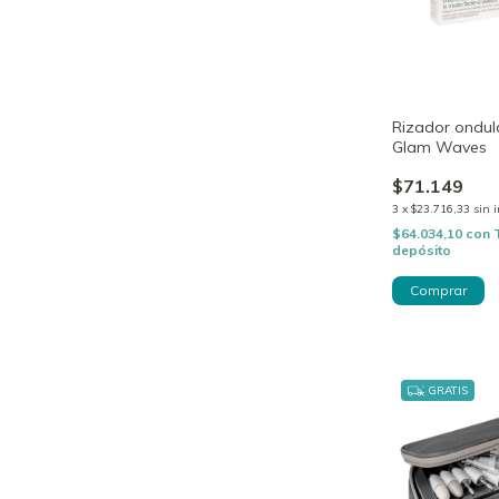
Rizador ondul
Glam Waves
$71.149
3
x
$23.716,33
sin 
$64.034,10
con
depósito
GRATIS