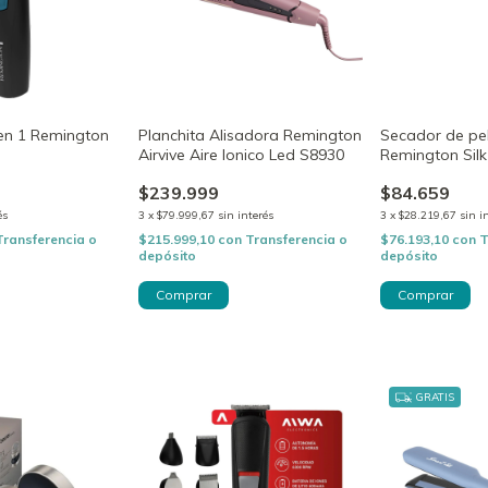
 en 1 Remington
Planchita Alisadora Remington
Secador de pel
Airvive Aire Ionico Led S8930
Remington Si
$239.999
$84.659
és
3
x
$79.999,67
sin interés
3
x
$28.219,67
sin i
Transferencia o
$215.999,10
con
Transferencia o
$76.193,10
con
T
depósito
depósito
GRATIS