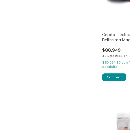
Cepillo eléctri
Bellissima Mag
& Dry Brush P
$88.949
3
x
$29.649,67
sin 
$80.054,10
con
depósito