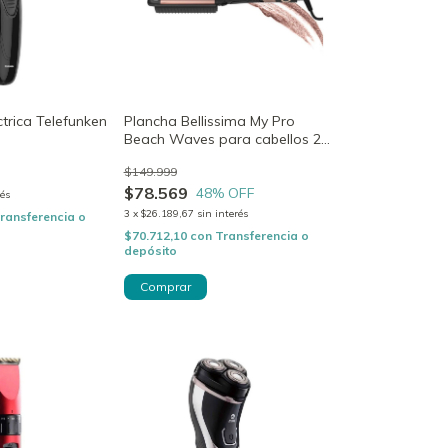
ctrica Telefunken
Plancha Bellissima My Pro
Beach Waves para cabellos 2
en 1 GT20 400
$149.999
$78.569
48
% OFF
rés
3
x
$26.189,67
sin interés
ransferencia o
$70.712,10
con
Transferencia o
depósito