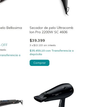
elo Bellissima
Secador de pelo Ultracomb
Ion Pro 2200W SC 4606
$39.399
 OFF
3
x
$13.133
sin interés
nterés
$35.459,10
con
Transferencia o
depósito
ransferencia o