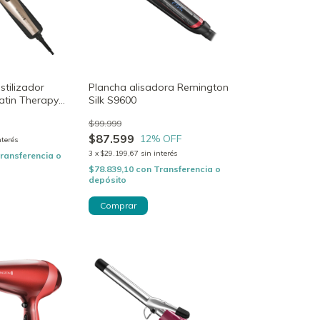
estilizador
Plancha alisadora Remington
atin Therapy
Silk S9600
$99.999
$87.599
12
% OFF
nterés
3
x
$29.199,67
sin interés
ransferencia o
$78.839,10
con
Transferencia o
depósito