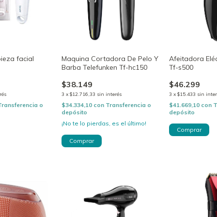
pieza facial
Maquina Cortadora De Pelo Y
Afeitadora Elé
Barba Telefunken Tf-hc150
Tf-s500
$38.149
$46.299
rés
3
x
$12.716,33
sin interés
3
x
$15.433
sin inte
Transferencia o
$34.334,10
con
Transferencia o
$41.669,10
con
T
depósito
depósito
¡No te lo pierdas, es el último!