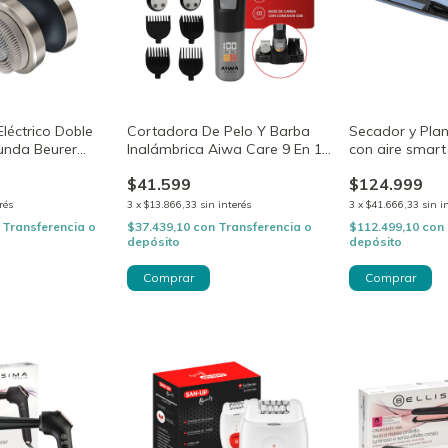
Eléctrico Doble
Cortadora De Pelo Y Barba
Secador y Plan
unda Beurer
Inalámbrica Aiwa Care 9 En 1
con aire smart
AWC-CPB05N
ION 2 en 1
$41.599
$124.999
rés
3
x
$13.866,33
sin interés
3
x
$41.666,33
sin i
Transferencia o
$37.439,10
con
Transferencia o
$112.499,10
con
depósito
depósito