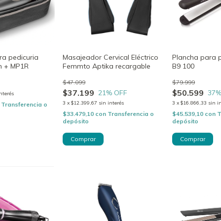
ra pedicuria
Masajeador Cervical Eléctrico
Plancha para p
h + MP1R
Femmto Aptika recargable
B9 100
$47.099
$79.999
$37.199
$50.599
21
% OFF
37
%
interés
3
x
$12.399,67
sin interés
3
x
$16.866,33
sin i
Transferencia o
$33.479,10
con
Transferencia o
$45.539,10
con
T
depósito
depósito