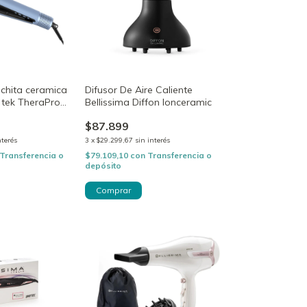
chita ceramica
Difusor De Aire Caliente
 tek TheraPro
Bellissima Diffon Ionceramic
$87.899
nterés
3
x
$29.299,67
sin interés
Transferencia o
$79.109,10
con
Transferencia o
depósito